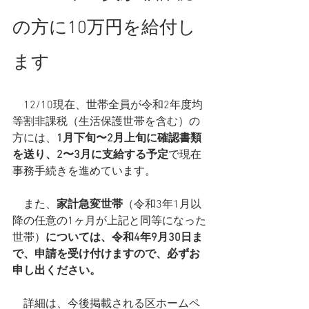
の方に10万円を給付し
ます
　12/10現在、世帯全員が令和2年度均
等割非課税（生活保護世帯を含む）の
方には、
1月下旬〜2月上旬に確認書類
を送り、2〜3月に支給する予定
で現在
事務手続きを進めています。
　また、
家計急変世帯
（令和3年1月以
降の任意の1ヶ月が上記と同等になった
世帯）
については、令和4年9月30日ま
で、申請を受け付けますので、必ずお
申し出ください。
　詳細は、今後掲載される区ホームペ