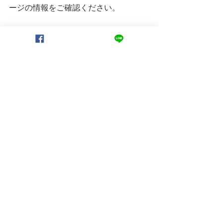
ージの情報をご確認ください。
　それでは墨田区民の皆様、良いお年
をお迎えください。
▶︎記事の感想やご意見、ご質問など、
お気軽にお寄せください。
→
佐藤あつしLINE公式アカウント
 また
は　
メール
 まで
▶︎下記、LINE友だち追加で、随時、コ