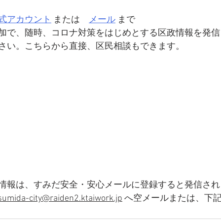
公式アカウント
 または　
メール
 まで
ち追加で、随時、コロナ対策をはじめとする区政情報を発
さい。こちらから直接、区民相談もできます。
情報は、すみだ安全・安心メールに登録すると発信され
sumida-city@raiden2.ktaiwork.jp
 へ空メールまたは、下