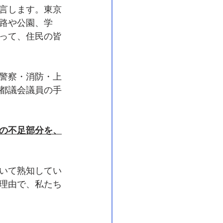
言します。東京
路や公園、学
って、住民の皆
警察・消防・上
都議会議員の手
の不足部分を、
いて熟知してい
理由で、私たち