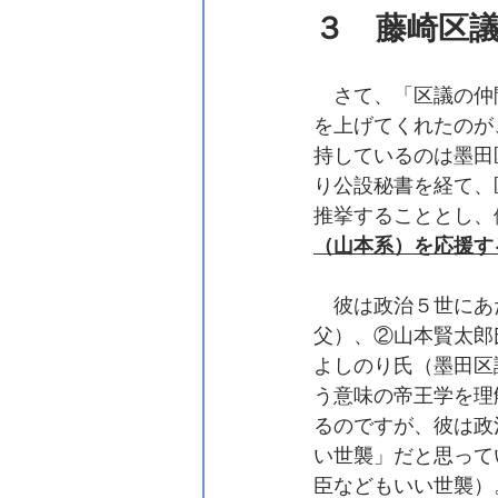
３　藤崎区
　さて、「区議の仲
を上げてくれたのが
持しているのは墨田
り公設秘書を経て、
推挙することとし、
（山本系）を応援す
　彼は政治５世にあ
父）、②山本賢太郎
よしのり氏（墨田区
う意味の帝王学を理
るのですが、彼は政
い世襲」だと思って
臣などもいい世襲）