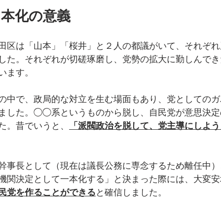
１本化の意義
田区は「山本」「桜井」と２人の都議がいて、それぞれ
した。それぞれが切磋琢磨し、党勢の拡大に勤しんでき
います。
の中で、政局的な対立を生む場面もあり、党としてのガ
ました。◯◯系というものから脱し、自民党が意思決定
た。昔でいうと、
「派閥政治を脱して、党主導にしよう
幹事長として（現在は議長公務に専念するため離任中）
機関決定として一本化する」と決まった際には、大変安
民党を作ることができる
と確信しました。