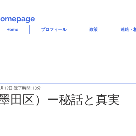
l Homepage
Home
プロフィール
政策
連絡・
6月19日
読了時間: 10分
墨田区）ー秘話と真実