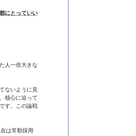
都にとっていい
た人一倍大きな
てないように見
、核心に迫って
です。この論戦
現在は常勤採用