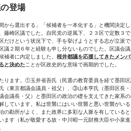
議の登場
間から選出する」「候補者を一本化する」と機関決定し
、藤崎区議でした。自民党の逆風下、２３区で定数３で
区だけという状況下で、手を挙げようとする志が立派で
区議２期６年と経験も申し分ないものでした。区議会議
候補者に内定しました。
桜井都議を応援してきたメンバ
ると決めた
ことが区政史的な意味で画期的でした。
たります。①玉井省吾氏（民選の教育委員を経て墨田区
氏（東京都議会議員・祖父）、③山本亨氏（墨田区長・
議会議長・父）と墨田区の政治の礎を支えてきた家系の
解しています。私は世襲にはいい世襲と悪い世襲がいる
治の勘所がよく、また政界に多彩な人脈を有していると
います（私が敬愛する故・中川昭一元財務大臣や小泉進
。